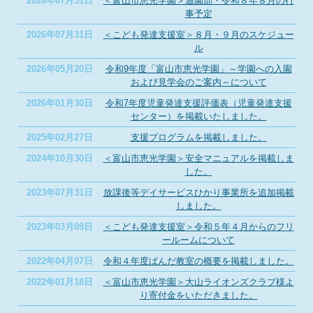
2026年07月31日
＜富山市恵光学園＞通園部・令和８年８月の行
事予定
2026年07月31日
＜こども発達支援室＞８月・９月のスケジュー
ル
2026年05月20日
令和9年度「富山市恵光学園」～学園への入園
および見学会のご案内～について
2026年01月30日
令和7年度児童発達支援評価表（児童発達支援
センター）を掲載いたしました。
2025年02月27日
支援プログラムを掲載しました。
2024年10月30日
＜富山市恵光学園＞安全マニュアルを掲載しま
した。
2023年07月31日
放課後等デイサービスひかり事業所を追加掲載
しました。
2023年03月09日
＜こども発達支援室＞令和５年４月からのフリ
ールームについて
2022年04月07日
令和４年度ぱんだ教室の概要を掲載しました。
2022年01月18日
＜富山市恵光学園＞大山ライオンズクラブ様よ
り寄付金をいただきました。